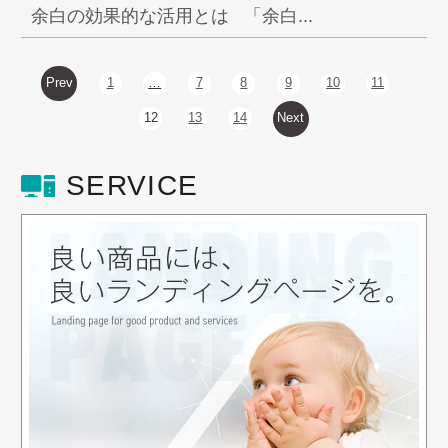
余白の効果的な活用とは 「余白...
Prev
1
…
7
8
9
10
11
12
13
14
Next
SERVICE