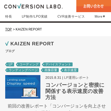
特長
LP制作/LPO実績
CVR改善サービス
More▼
TOP
>
KAIZEN REPORT
KAIZEN REPORT
ブログ
LP
コーディング
デバイスフォント
ランディングページ
画像容量
表示速度
2015.8.31
|
LP運用レポート
コンバージョンと密接に
関係する表示速度の改善
方法
前回の改善レポート「コンバージョンを向上させ