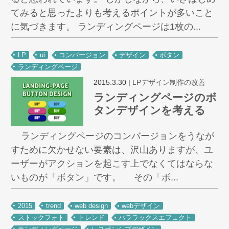
てみると思ったよりも考えるポイントが多いこと
に気づきます。 ランディングページは1枚の...
LP
ui
コンバージョン
デザイン
ボタン
ランディングページ
2015.3.30
|
LPデザイン制作の改善
ランディングページのボ
タンデザインを考える
ランディングページのコンバージョンをうなが
すために欠かせない要素は、沢山ありますが、ユ
ーザーがアクションを起こす上でなくてはならな
いものが「ボタン」です。 その「ボ...
2015
trend
web design
webデザイン
ストックフォト
トレンド
パララックスエフェクト