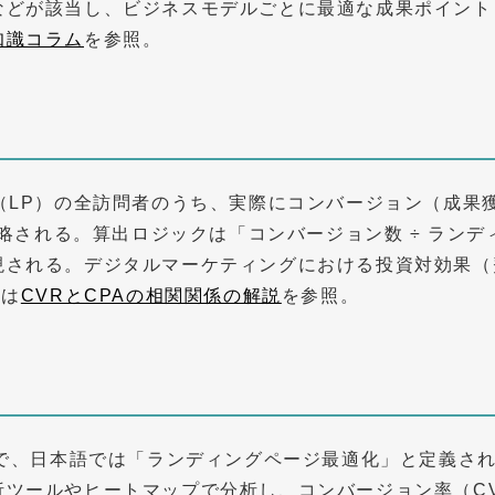
などが該当し、ビジネスモデルごとに最適な成果ポイント
知識コラム
を参照。
（LP）の全訪問者のうち、実際にコンバージョン（成果
te）と略される。算出ロジックは「コンバージョン数 ÷ ランデ
現される。デジタルマーケティングにおける投資対効果（
細は
CVRとCPAの相関関係の解説
を参照。
zationの略で、日本語では「ランディングページ最適化」と定
析ツールやヒートマップで分析し、コンバージョン率（C