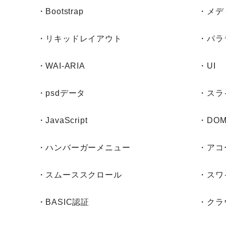
・Bootstrap
・メデ
・リキッドレイアウト
・パラ
・WAI-ARIA
・UI
・psdデータ
・スラ
・JavaScript
・DO
・ハンバーガーメニュー
・アコ
・スムーススクロール
・スワ
・BASIC認証
・クラ