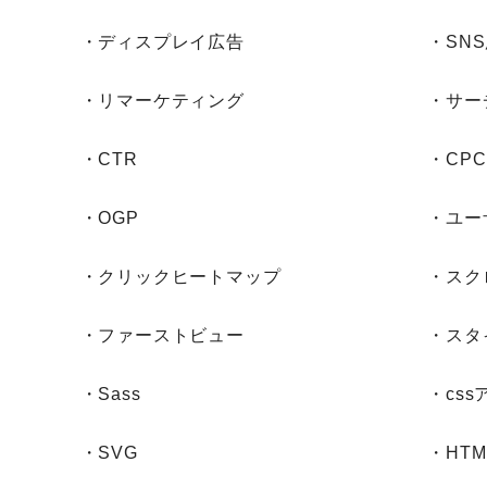
・ディスプレイ広告
・SN
・リマーケティング
・サー
・CTR
・CPC
・OGP
・ユー
・クリックヒートマップ
・スク
・ファーストビュー
・スタ
・Sass
・cs
・SVG
・HTML