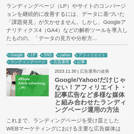
ランディングページ（LP）やサイトのコンバージ
ョンを継続的に改善するには、データに基づいた
「課題発見」が欠かせません。しかし、Googleア
ナリティクス4（GA4）などの解析ツールを導入し
たものの、「データの見方や分析方...
Google
LP
SNS
yahoo
アフィリエイト
ランディングページ
広告運用
記事
2023.11.30
|
広告運用の改善
Google/Yahoo!だけじゃ
ない！アフィリエイト・
記事広告など多様な媒体
と組み合わせたランディ
ングページ運用の方法
これまで、ランディングページを受け皿とした
WEBマーケティングにおける主要な広告媒体は