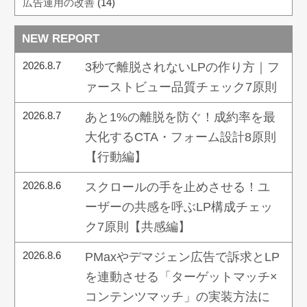
広告運用の改善
(14)
NEW REPORT
2026.8.7
3秒で離脱されないLPの作り方｜フ
ァーストビュー品質チェック7原則
2026.8.7
あと1%の離脱を防ぐ！成約率を最
大化するCTA・フォーム設計8原則
【行動編】
2026.8.6
スクロールの手を止めさせる！ユ
ーザーの共感を呼ぶLP構成チェッ
ク7原則【共感編】
2026.8.6
PMaxやデマジェン広告で訴求とLP
を連動させる「ターゲットマッチ×
コンテンツマッチ」の実装方法に