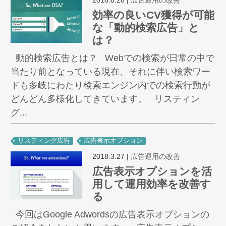
2018.8.28
|
広告運用の改善
効率の良いCV獲得が可能
な「動的検索広告」と
は？
動的検索広告とは？ Webでの検索が日常の中で
当たり前となっている現在、それに伴い検索ワー
ドも多岐にわたり検索エンジン内での検索行動が
どんどん多様化してきています。 リスティン
グ...
リスティング広告
広告表示オプション
2018.3.27
|
広告運用の改善
広告表示オプションを活
用して運用効率を改善す
る
今回はGoogle Adwordsの広告表示オプションの