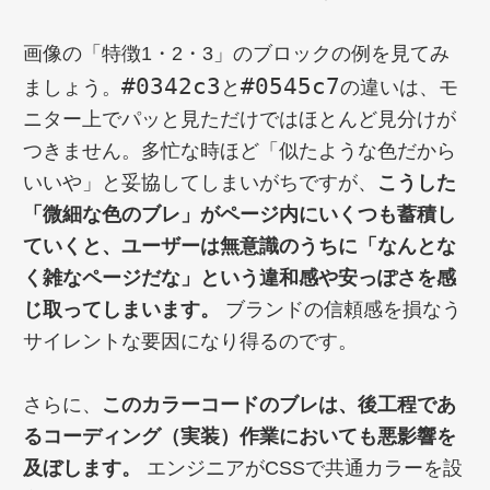
画像の「特徴1・2・3」のブロックの例を見てみ
#0342c3
#0545c7
ましょう。
と
の違いは、モ
ニター上でパッと見ただけではほとんど見分けが
つきません。多忙な時ほど「似たような色だから
いいや」と妥協してしまいがちですが、
こうした
「微細な色のブレ」がページ内にいくつも蓄積し
ていくと、ユーザーは無意識のうちに「なんとな
く雑なページだな」という違和感や安っぽさを感
じ取ってしまいます。
ブランドの信頼感を損なう
サイレントな要因になり得るのです。
さらに、
このカラーコードのブレは、後工程であ
るコーディング（実装）作業においても悪影響を
及ぼします。
エンジニアがCSSで共通カラーを設