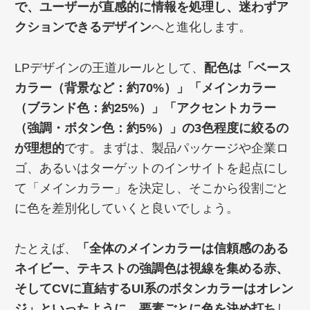
で、ユーザーが直感的に情報を処理し、迷わずア
クションできるデザイン
へと進化します。
LPデザインの王道ルールとして、
配色は「ベース
カラー（背景など：約70%）」「メインカラー
（ブランド色：約25%）」「アクセントカラー
（強調・ボタン色：約5%）」の3色程度に絞るの
が理想的
です。まずは、製品パッケージや企業ロ
ゴ、あるいはターゲットのインサイトを起点にし
て「メインカラー」を決定し、そこから役割ごと
に色を差別化していくと良いでしょう。
たとえば、
「全体のメインカラーは信頼感のある
ネイビー、テキストの強調色は視線を集める赤、
そしてCVに直結するUI系のボタンカラーはオレン
ジ」といったように、要素ごとに色を決め打ち
し