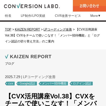
特長
LP制作/LPO実績
CVR改善サービス
More▼
TOP
>
KAIZEN REPORT
>
LPコーディング改善
>
【CVX活用講座
Vol.38】CVXをチームで使いこなす！「メンバー招待機能」と「ログ
イン認証の切り替え方法」のご案内
KAIZEN REPORT
ブログ
2025.7.29
|
LPコーディング改善
cvx
Google認証
メンバー招待機能
ログイン認証
【CVX活用講座Vol.38】CVXを
チームで使いこなす！「メンバ