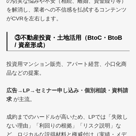
の切実な悩みや不安（相続、離婚、資金繰り等）
を解消し、業者への不信感を払拭するコンテンツ
がCVRを左右します。
③
不動産投資・土地活用（BtoC・BtoB
/ 資産形成）
投資用マンション販売、アパート経営、小口化商
品などの提案。
広告→LP→セミナー申し込み・個別相談・資料請
求
が主流。
成約までのハードルが高いため、LPでは「失敗し
ない理由」「利回りの根拠」「リスク説明」な
ど、ロジカルな説得材料と権威付け（実績・メデ