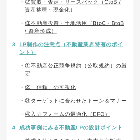
②買取・査定・リースバック（CtoB /
資産整理・現金化）
③不動産投資・土地活用（BtoC・BtoB
/ 資産形成）
LP制作の注意点（不動産業界特有のポイ
ント）
①不動産公正競争規約（公取規約）の厳
守
②「信頼」の可視化
③ターゲットに合わせたトーン＆マナー
④入力フォームの最適化（EFO）
成功事例にみる不動産LPの設計ポイント