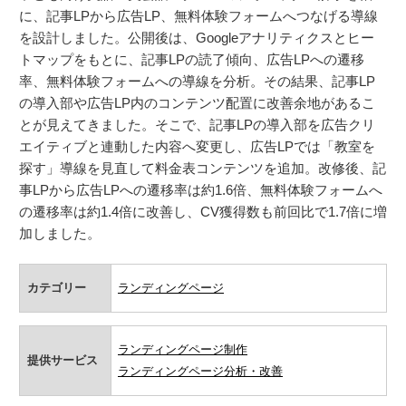
に、記事LPから広告LP、無料体験フォームへつなげる導線
を設計しました。公開後は、Googleアナリティクスとヒー
トマップをもとに、記事LPの読了傾向、広告LPへの遷移
率、無料体験フォームへの導線を分析。その結果、記事LP
の導入部や広告LP内のコンテンツ配置に改善余地があるこ
とが見えてきました。そこで、記事LPの導入部を広告クリ
エイティブと連動した内容へ変更し、広告LPでは「教室を
探す」導線を見直して料金表コンテンツを追加。改修後、記
事LPから広告LPへの遷移率は約1.6倍、無料体験フォームへ
の遷移率は約1.4倍に改善し、CV獲得数も前回比で1.7倍に増
加しました。
カテゴリー
ランディングページ
ランディングページ制作
提供サービス
ランディングページ分析・改善