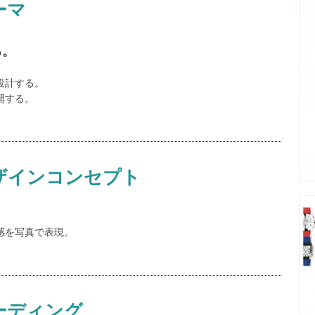
ーマ
る。
設計する。
開する。
ザインコンセプト
感を写真で表現。
ーディング