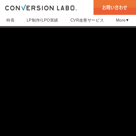
特長
LP制作/LPO実績
CVR改善サービス
More▼