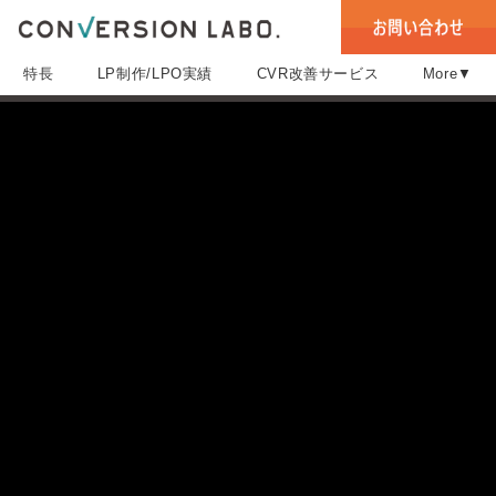
特長
LP制作/LPO実績
CVR改善サービス
More▼