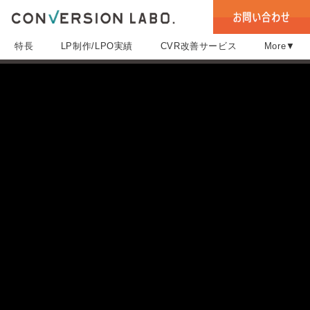
特長
LP制作/LPO実績
CVR改善サービス
More▼