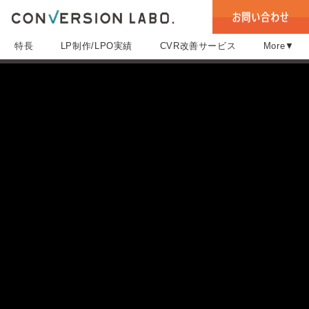
特長
LP制作/LPO実績
CVR改善サービス
More▼