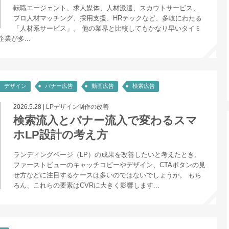
転職エージェント、求人媒体、人材派遣、スカウトサービス、
プロ人材マッチング、採用支援、HRテックなど、多岐にわたる
「人材系サービス」。 他の業界と比較してもかなり早いタイミ
業が多...
デザイン
バナー広告
動画広告
検索広告
2026.5.28
|
LPデザイン制作の改善
検索流入とバナー流入で変わるスマ
ホLP設計の考え方
ランディングページ（LP）の成果を改善したいと考えたとき、
ファーストビューのキャッチコピーやデザイン、CTAボタンの見
せ方などに注目するケースは多いのではないでしょうか。 もち
ろん、これらの要素はCVRに大きく影響します...